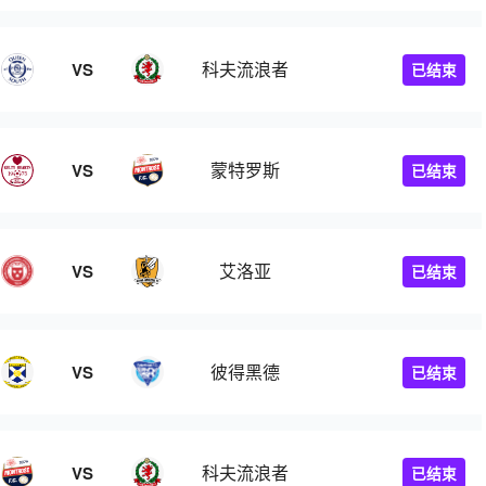
科夫流浪者
VS
已结束
蒙特罗斯
VS
已结束
艾洛亚
VS
已结束
彼得黑德
VS
已结束
科夫流浪者
VS
已结束