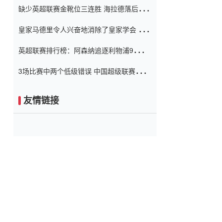
缺少英超联赛金靴位三连胜 海拉德落后6球
窗口
只有两个连续三个连续三靴
皇家马德里令人兴奋地消除了皇家学会 安
彭负责造成巨大的灾难！
英超联赛排行榜：阿森纳追逐利物浦9分 曼
联连续三件坏事
3场比赛中两个低级错误 中国超级联赛的前
守门员很老 是时候让位了 最好的继任者出
现
友情链接