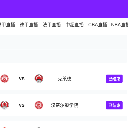
意甲直播
德甲直播
法甲直播
中超直播
CBA直播
NBA直
克莱德
VS
已结束
汉密尔顿学院
VS
已结束