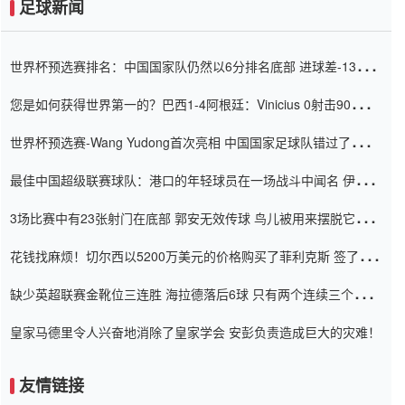
足球新闻
世界杯预选赛排名：中国国家队仍然以6分排名底部 进球差-13令人
震惊
您是如何获得世界第一的？巴西1-4阿根廷：Vinicius 0射击90分钟
内
世界杯预选赛-Wang Yudong首次亮相 中国国家足球队错过了世界
杯0-2
最佳中国超级联赛球队：港口的年轻球员在一场战斗中闻名 伊万放
弃了泰桑（Taishan）
3场比赛中有23张射门在底部 郭安无效传球 鸟儿被用来摆脱它
Setien痴迷于三名后卫
花钱找麻烦！切尔西以5200万美元的价格购买了菲利克斯 签了7年
并在半年内租了夏窗口
缺少英超联赛金靴位三连胜 海拉德落后6球 只有两个连续三个连续
三靴
皇家马德里令人兴奋地消除了皇家学会 安彭负责造成巨大的灾难！
友情链接