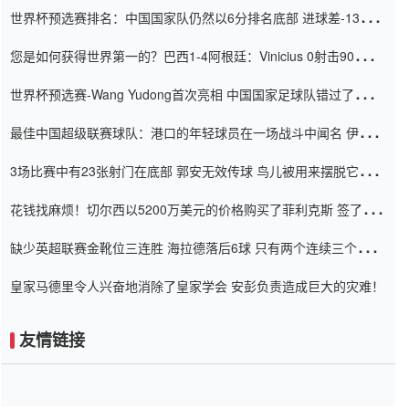
世界杯预选赛排名：中国国家队仍然以6分排名底部 进球差-13令人
震惊
您是如何获得世界第一的？巴西1-4阿根廷：Vinicius 0射击90分钟
内
世界杯预选赛-Wang Yudong首次亮相 中国国家足球队错过了世界
杯0-2
最佳中国超级联赛球队：港口的年轻球员在一场战斗中闻名 伊万放
弃了泰桑（Taishan）
3场比赛中有23张射门在底部 郭安无效传球 鸟儿被用来摆脱它
Setien痴迷于三名后卫
花钱找麻烦！切尔西以5200万美元的价格购买了菲利克斯 签了7年
并在半年内租了夏窗口
缺少英超联赛金靴位三连胜 海拉德落后6球 只有两个连续三个连续
三靴
皇家马德里令人兴奋地消除了皇家学会 安彭负责造成巨大的灾难！
友情链接