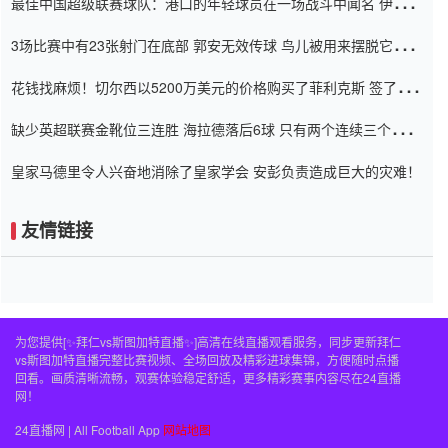
最佳中国超级联赛球队：港口的年轻球员在一场战斗中闻名 伊万放
弃了泰桑（Taishan）
3场比赛中有23张射门在底部 郭安无效传球 鸟儿被用来摆脱它
Setien痴迷于三名后卫
花钱找麻烦！切尔西以5200万美元的价格购买了菲利克斯 签了7年
并在半年内租了夏窗口
缺少英超联赛金靴位三连胜 海拉德落后6球 只有两个连续三个连续
三靴
皇家马德里令人兴奋地消除了皇家学会 安彭负责造成巨大的灾难！
友情链接
为您提供[✨拜仁vs斯图加特直播✨]高清在线直播观看服务，同步更新拜仁
vs斯图加特直播完整比赛视频、全场回放及精彩进球集锦，方便随时点播
回看。画质清晰流畅，观赛体验稳定舒适，更多精彩赛事内容尽在24直播
网！
24直播网 | All Football App
网站地图