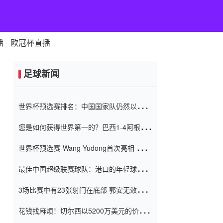
播
欧冠杯直播
足球新闻
世界杯预选赛排名：中国国家队仍然以6分
排名底部 进球差-13令人震惊
您是如何获得世界第一的？巴西1-4阿根
廷：Vinicius 0射击90分钟内
世界杯预选赛-Wang Yudong首次亮相 中国
国家足球队错过了世界杯0-2
最佳中国超级联赛球队：港口的年轻球员在
一场战斗中闻名 伊万放弃了泰桑
3场比赛中有23张射门在底部 郭安无效传球
（Taishan）
鸟儿被用来摆脱它 Setien痴迷于三名后卫
花钱找麻烦！切尔西以5200万美元的价格
购买了菲利克斯 签了7年 并在半年内租了夏