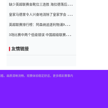
缺少英超联赛金靴位三连胜 海拉德落后6球
窗口
只有两个连续三个连续三靴
皇家马德里令人兴奋地消除了皇家学会 安
彭负责造成巨大的灾难！
英超联赛排行榜：阿森纳追逐利物浦9分 曼
联连续三件坏事
3场比赛中两个低级错误 中国超级联赛的前
守门员很老 是时候让位了 最好的继任者出
现
友情链接
播回看。画质清晰流畅，观赛体验稳定舒适，更多精彩赛事内