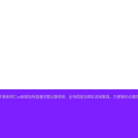
，同步更新拜仁vs斯图加特直播完整比赛视频、全场回放及精彩进球集锦，方便随时点