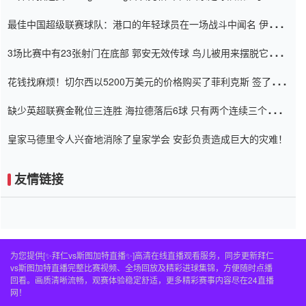
杯0-2
最佳中国超级联赛球队：港口的年轻球员在一场战斗中闻名 伊万放
弃了泰桑（Taishan）
3场比赛中有23张射门在底部 郭安无效传球 鸟儿被用来摆脱它
Setien痴迷于三名后卫
花钱找麻烦！切尔西以5200万美元的价格购买了菲利克斯 签了7年
并在半年内租了夏窗口
缺少英超联赛金靴位三连胜 海拉德落后6球 只有两个连续三个连续
三靴
皇家马德里令人兴奋地消除了皇家学会 安彭负责造成巨大的灾难！
友情链接
为您提供[✨拜仁vs斯图加特直播✨]高清在线直播观看服务，同步更新拜仁
vs斯图加特直播完整比赛视频、全场回放及精彩进球集锦，方便随时点播
回看。画质清晰流畅，观赛体验稳定舒适，更多精彩赛事内容尽在24直播
网！