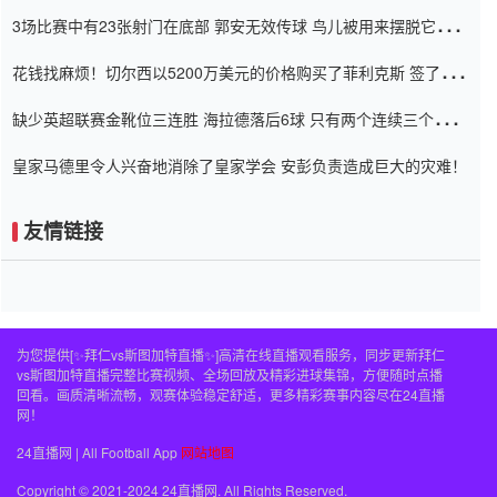
弃了泰桑（Taishan）
3场比赛中有23张射门在底部 郭安无效传球 鸟儿被用来摆脱它
Setien痴迷于三名后卫
花钱找麻烦！切尔西以5200万美元的价格购买了菲利克斯 签了7年
并在半年内租了夏窗口
缺少英超联赛金靴位三连胜 海拉德落后6球 只有两个连续三个连续
三靴
皇家马德里令人兴奋地消除了皇家学会 安彭负责造成巨大的灾难！
友情链接
为您提供[✨拜仁vs斯图加特直播✨]高清在线直播观看服务，同步更新拜仁
vs斯图加特直播完整比赛视频、全场回放及精彩进球集锦，方便随时点播
回看。画质清晰流畅，观赛体验稳定舒适，更多精彩赛事内容尽在24直播
网！
24直播网 | All Football App
网站地图
Copyright © 2021-2024 24直播网. All Rights Reserved.