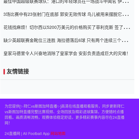
最佳中国超级联赛球队：港口的年轻球员在一场战斗中闻名 伊万放
弃了泰桑（Taishan）
3场比赛中有23张射门在底部 郭安无效传球 鸟儿被用来摆脱它
Setien痴迷于三名后卫
花钱找麻烦！切尔西以5200万美元的价格购买了菲利克斯 签了7年
并在半年内租了夏窗口
缺少英超联赛金靴位三连胜 海拉德落后6球 只有两个连续三个连续
三靴
皇家马德里令人兴奋地消除了皇家学会 安彭负责造成巨大的灾难！
友情链接
为您提供[✨拜仁vs斯图加特直播✨]高清在线直播观看服务，同步更新拜仁
vs斯图加特直播完整比赛视频、全场回放及精彩进球集锦，方便随时点播
回看。画质清晰流畅，观赛体验稳定舒适，更多精彩赛事内容尽在24直播
网！
24直播网 | All Football App
网站地图