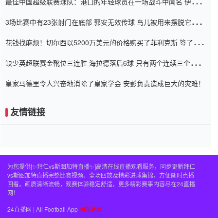
最佳中国超级联赛球队：港口的年轻球员在一场战斗中闻名 伊万放
弃了泰桑（Taishan）
3场比赛中有23张射门在底部 郭安无效传球 鸟儿被用来摆脱它
Setien痴迷于三名后卫
花钱找麻烦！切尔西以5200万美元的价格购买了菲利克斯 签了7年
并在半年内租了夏窗口
缺少英超联赛金靴位三连胜 海拉德落后6球 只有两个连续三个连续
三靴
皇家马德里令人兴奋地消除了皇家学会 安彭负责造成巨大的灾难！
友情链接
为您提供[✨拜仁vs斯图加特直播✨]高清在线直播观看服务，同步更新拜仁
vs斯图加特直播完整比赛视频、全场回放及精彩进球集锦，方便随时点播
回看。画质清晰流畅，观赛体验稳定舒适，更多精彩赛事内容尽在24直播
网！
24直播网 | All Football App
网站地图