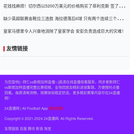
花钱找麻烦！切尔西以5200万美元的价格购买了菲利克斯 签了7年
并在半年内租了夏窗口
缺少英超联赛金靴位三连胜 海拉德落后6球 只有两个连续三个连续
三靴
皇家马德里令人兴奋地消除了皇家学会 安彭负责造成巨大的灾难！
友情链接
为您提供[✨拜仁vs斯图加特直播✨]高清在线直播观看服务，同步更新拜仁
vs斯图加特直播完整比赛视频、全场回放及精彩进球集锦，方便随时点播
回看。画质清晰流畅，观赛体验稳定舒适，更多精彩赛事内容尽在24直播
网！
24直播网 | All Football App
网站地图
Copyright © 2021-2024 24直播网. All Rights Reserved.
友情链接
百度
腾讯
新浪
淘宝