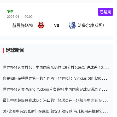
罗甲
已结束
2026-04-11 00:00
赫曼施塔特
法鲁尔康斯坦察
VS
足球新闻
世界杯预选赛排名：中国国家队仍然以6分排名底部 进球差-13令人
震惊
您是如何获得世界第一的？巴西1-4阿根廷：Vinicius 0射击90分钟
内
世界杯预选赛-Wang Yudong首次亮相 中国国家足球队错过了世界
杯0-2
最佳中国超级联赛球队：港口的年轻球员在一场战斗中闻名 伊万放
弃了泰桑（Taishan）
3场比赛中有23张射门在底部 郭安无效传球 鸟儿被用来摆脱它
Setien痴迷于三名后卫