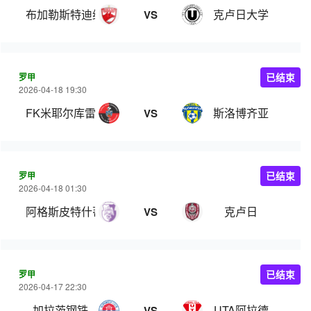
布加勒斯特迪纳摩
克卢日大学
VS
罗甲
已结束
2026-04-18 19:30
FK米耶尔库雷亚丘克
斯洛博齐亚
VS
罗甲
已结束
2026-04-18 01:30
阿格斯皮特什蒂
克卢日
VS
罗甲
已结束
2026-04-17 22:30
加拉茨钢铁
UTA阿拉德
VS