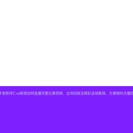
，同步更新拜仁vs斯图加特直播完整比赛视频、全场回放及精彩进球集锦，方便随时点