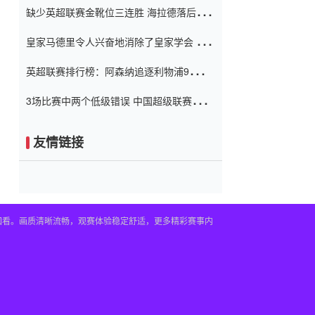
缺少英超联赛金靴位三连胜 海拉德落后6球
窗口
只有两个连续三个连续三靴
皇家马德里令人兴奋地消除了皇家学会 安
彭负责造成巨大的灾难！
英超联赛排行榜：阿森纳追逐利物浦9分 曼
联连续三件坏事
3场比赛中两个低级错误 中国超级联赛的前
守门员很老 是时候让位了 最好的继任者出
现
友情链接
播回看。画质清晰流畅，观赛体验稳定舒适，更多精彩赛事内