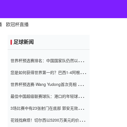
播
欧冠杯直播
足球新闻
世界杯预选赛排名：中国国家队仍然以6分
排名底部 进球差-13令人震惊
您是如何获得世界第一的？巴西1-4阿根
廷：Vinicius 0射击90分钟内
世界杯预选赛-Wang Yudong首次亮相 中国
国家足球队错过了世界杯0-2
最佳中国超级联赛球队：港口的年轻球员在
一场战斗中闻名 伊万放弃了泰桑
3场比赛中有23张射门在底部 郭安无效传球
（Taishan）
鸟儿被用来摆脱它 Setien痴迷于三名后卫
花钱找麻烦！切尔西以5200万美元的价格
购买了菲利克斯 签了7年 并在半年内租了夏