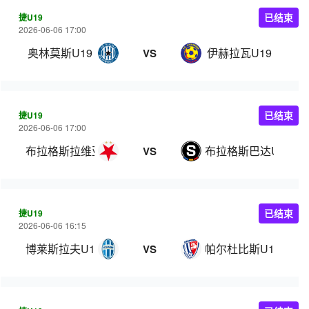
捷U19
已结束
2026-06-06 17:00
奥林莫斯U19
伊赫拉瓦U19
VS
捷U19
已结束
2026-06-06 17:00
布拉格斯拉维亚U19
布拉格斯巴达U19
VS
捷U19
已结束
2026-06-06 16:15
博莱斯拉夫U19
帕尔杜比斯U19
VS