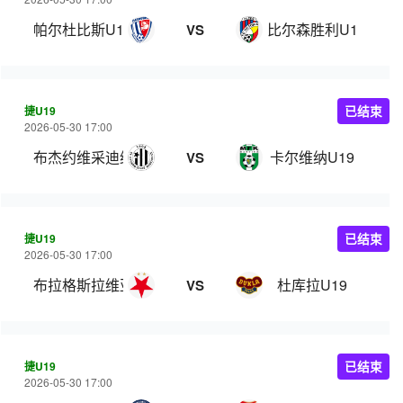
帕尔杜比斯U19
比尔森胜利U19
VS
捷U19
已结束
2026-05-30 17:00
布杰约维采迪纳摩U19
卡尔维纳U19
VS
捷U19
已结束
2026-05-30 17:00
布拉格斯拉维亚U19
杜库拉U19
VS
捷U19
已结束
2026-05-30 17:00