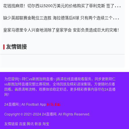
花钱找麻烦！切尔西以5200万美元的价格购买了菲利克斯 签了7年
并在半年内租了夏窗口
缺少英超联赛金靴位三连胜 海拉德落后6球 只有两个连续三个连续
三靴
皇家马德里令人兴奋地消除了皇家学会 安彭负责造成巨大的灾难！
友情链接
为您提供[✨拜仁vs斯图加特直播✨]高清在线直播观看服务，同步更新拜仁
vs斯图加特直播完整比赛视频、全场回放及精彩进球集锦，方便随时点播
回看。画质清晰流畅，观赛体验稳定舒适，更多精彩赛事内容尽在24直播
网！
24直播网 | All Football App
网站地图
Copyright © 2021-2024 24直播网. All Rights Reserved.
友情链接
百度
腾讯
新浪
淘宝