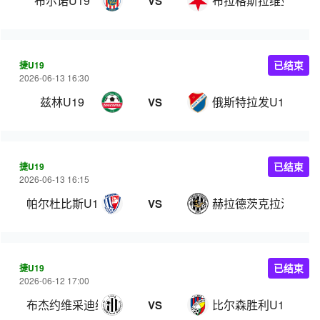
布尔诺U19
布拉格斯拉维亚U19
VS
捷U19
已结束
2026-06-13 16:30
兹林U19
俄斯特拉发U19
VS
捷U19
已结束
2026-06-13 16:15
帕尔杜比斯U19
赫拉德茨克拉洛韦U1
VS
捷U19
已结束
2026-06-12 17:00
布杰约维采迪纳摩U19
比尔森胜利U19
VS