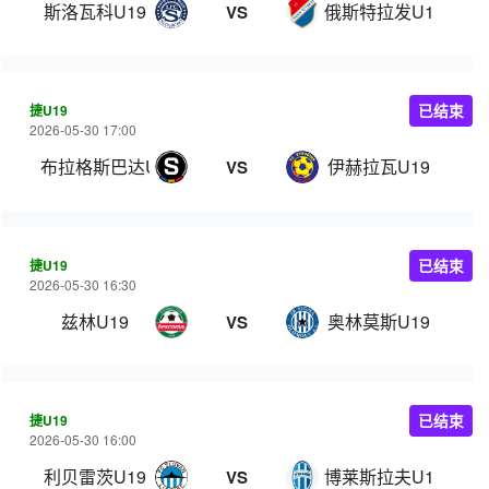
斯洛瓦科U19
俄斯特拉发U19
VS
捷U19
已结束
2026-05-30 17:00
布拉格斯巴达U19
伊赫拉瓦U19
VS
捷U19
已结束
2026-05-30 16:30
兹林U19
奥林莫斯U19
VS
捷U19
已结束
2026-05-30 16:00
利贝雷茨U19
博莱斯拉夫U19
VS