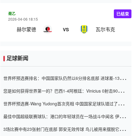
荷乙
已结束
2026-04-06 18:15
赫尔蒙德
瓦尔韦克
VS
足球新闻
世界杯预选赛排名：中国国家队仍然以6分排名底部 进球差-13令人
震惊
您是如何获得世界第一的？巴西1-4阿根廷：Vinicius 0射击90分钟
内
世界杯预选赛-Wang Yudong首次亮相 中国国家足球队错过了世界
杯0-2
最佳中国超级联赛球队：港口的年轻球员在一场战斗中闻名 伊万放
弃了泰桑（Taishan）
3场比赛中有23张射门在底部 郭安无效传球 鸟儿被用来摆脱它
Setien痴迷于三名后卫