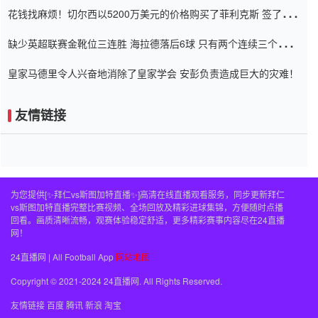
花钱找麻烦！切尔西以5200万美元的价格购买了菲利克斯 签了7年
并在半年内租了夏窗口
缺少英超联赛金靴位三连胜 海拉德落后6球 只有两个连续三个连续
三靴
皇家马德里令人兴奋地消除了皇家学会 安彭负责造成巨大的灾难！
友情链接
为您提供[✨拜仁vs斯图加特直播✨]高清在线直播观看服务，同步更新拜仁
vs斯图加特直播完整比赛视频、全场回放及精彩进球集锦，方便随时点播
回看。画质清晰流畅，观赛体验稳定舒适，更多精彩赛事内容尽在24直播
网！
24直播网 | All Football App
网站地图
Copyright © 2021-2024 24直播网. All Rights Reserved.
友情链接
百度
腾讯
新浪
淘宝