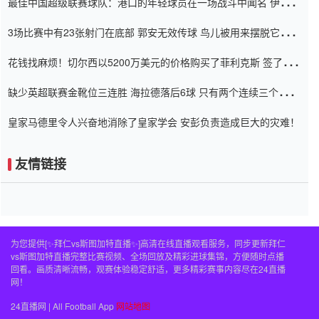
最佳中国超级联赛球队：港口的年轻球员在一场战斗中闻名 伊万放
弃了泰桑（Taishan）
3场比赛中有23张射门在底部 郭安无效传球 鸟儿被用来摆脱它
Setien痴迷于三名后卫
花钱找麻烦！切尔西以5200万美元的价格购买了菲利克斯 签了7年
并在半年内租了夏窗口
缺少英超联赛金靴位三连胜 海拉德落后6球 只有两个连续三个连续
三靴
皇家马德里令人兴奋地消除了皇家学会 安彭负责造成巨大的灾难！
友情链接
为您提供[✨拜仁vs斯图加特直播✨]高清在线直播观看服务，同步更新拜仁
vs斯图加特直播完整比赛视频、全场回放及精彩进球集锦，方便随时点播
回看。画质清晰流畅，观赛体验稳定舒适，更多精彩赛事内容尽在24直播
网！
24直播网 | All Football App
网站地图