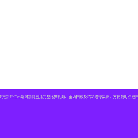
，同步更新拜仁vs斯图加特直播完整比赛视频、全场回放及精彩进球集锦，方便随时点