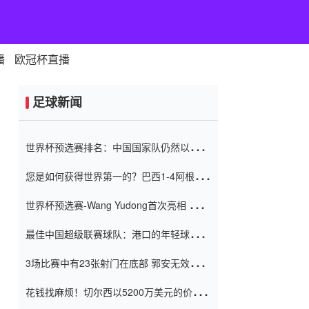
播
欧冠杯直播
足球新闻
世界杯预选赛排名：中国国家队仍然以6分
排名底部 进球差-13令人震惊
您是如何获得世界第一的？巴西1-4阿根
廷：Vinicius 0射击90分钟内
世界杯预选赛-Wang Yudong首次亮相 中国
国家足球队错过了世界杯0-2
最佳中国超级联赛球队：港口的年轻球员在
一场战斗中闻名 伊万放弃了泰桑
3场比赛中有23张射门在底部 郭安无效传球
（Taishan）
鸟儿被用来摆脱它 Setien痴迷于三名后卫
花钱找麻烦！切尔西以5200万美元的价格
购买了菲利克斯 签了7年 并在半年内租了夏