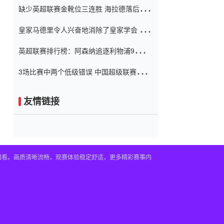
缺少英超联赛金靴位三连胜 海拉德落后6球
窗口
只有两个连续三个连续三靴
皇家马德里令人兴奋地消除了皇家学会 安
彭负责造成巨大的灾难！
英超联赛排行榜：阿森纳追逐利物浦9分 曼
联连续三件坏事
3场比赛中两个低级错误 中国超级联赛的前
守门员很老 是时候让位了 最好的继任者出
现
友情链接
播回看。画质清晰流畅，观赛体验稳定舒适，更多精彩赛事内