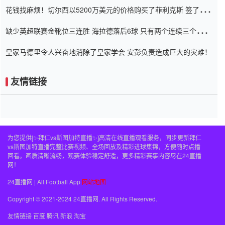
花钱找麻烦！切尔西以5200万美元的价格购买了菲利克斯 签了7年
并在半年内租了夏窗口
缺少英超联赛金靴位三连胜 海拉德落后6球 只有两个连续三个连续
三靴
皇家马德里令人兴奋地消除了皇家学会 安彭负责造成巨大的灾难！
友情链接
为您提供[✨拜仁vs斯图加特直播✨]高清在线直播观看服务，同步更新拜仁
vs斯图加特直播完整比赛视频、全场回放及精彩进球集锦，方便随时点播
回看。画质清晰流畅，观赛体验稳定舒适，更多精彩赛事内容尽在24直播
网！
24直播网 | All Football App
网站地图
Copyright © 2021-2024 24直播网. All Rights Reserved.
友情链接
百度
腾讯
新浪
淘宝