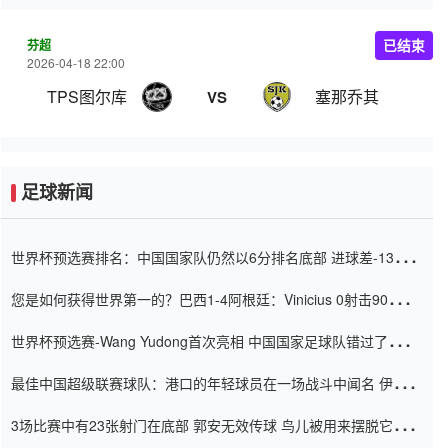
芬超
已结束
2026-04-18 22:00
TPS图尔库
塞那乔其
VS
足球新闻
世界杯预选赛排名：中国国家队仍然以6分排名底部 进球差-13令人
震惊
您是如何获得世界第一的？巴西1-4阿根廷：Vinicius 0射击90分钟
内
世界杯预选赛-Wang Yudong首次亮相 中国国家足球队错过了世界
杯0-2
最佳中国超级联赛球队：港口的年轻球员在一场战斗中闻名 伊万放
弃了泰桑（Taishan）
3场比赛中有23张射门在底部 郭安无效传球 鸟儿被用来摆脱它
Setien痴迷于三名后卫