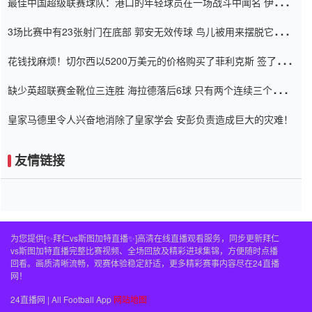
最佳中国超级联赛球队：港口的年轻球员在一场战斗中闻名 伊万放
弃了泰桑（Taishan）
3场比赛中有23张射门在底部 郭安无效传球 鸟儿被用来摆脱它
Setien痴迷于三名后卫
花钱找麻烦！切尔西以5200万美元的价格购买了菲利克斯 签了7年
并在半年内租了夏窗口
缺少英超联赛金靴位三连胜 海拉德落后6球 只有两个连续三个连续
三靴
皇家马德里令人兴奋地消除了皇家学会 安彭负责造成巨大的灾难！
友情链接
为您提供[✨拜仁vs斯图加特直播✨]高清在线直播观看服务，同步更新拜仁
vs斯图加特直播完整比赛视频、全场回放及精彩进球集锦，方便随时点播
回看。画质清晰流畅，观赛体验稳定舒适，更多精彩赛事内容尽在24直播
网！
24直播网 | All Football App
网站地图