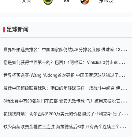
文莱
东帝汶
VS
足球新闻
世界杯预选赛排名：中国国家队仍然以6分排名底部 进球差-13令人
震惊
您是如何获得世界第一的？巴西1-4阿根廷：Vinicius 0射击90分钟
内
世界杯预选赛-Wang Yudong首次亮相 中国国家足球队错过了世界
杯0-2
最佳中国超级联赛球队：港口的年轻球员在一场战斗中闻名 伊万放
弃了泰桑（Taishan）
3场比赛中有23张射门在底部 郭安无效传球 鸟儿被用来摆脱它
Setien痴迷于三名后卫
花钱找麻烦！切尔西以5200万美元的价格购买了菲利克斯 签了7年
并在半年内租了夏窗口
缺少英超联赛金靴位三连胜 海拉德落后6球 只有两个连续三个连续
三靴