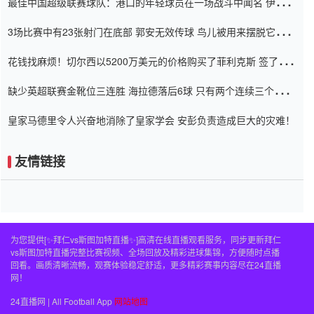
最佳中国超级联赛球队：港口的年轻球员在一场战斗中闻名 伊万放
弃了泰桑（Taishan）
3场比赛中有23张射门在底部 郭安无效传球 鸟儿被用来摆脱它
Setien痴迷于三名后卫
花钱找麻烦！切尔西以5200万美元的价格购买了菲利克斯 签了7年
并在半年内租了夏窗口
缺少英超联赛金靴位三连胜 海拉德落后6球 只有两个连续三个连续
三靴
皇家马德里令人兴奋地消除了皇家学会 安彭负责造成巨大的灾难！
友情链接
为您提供[✨拜仁vs斯图加特直播✨]高清在线直播观看服务，同步更新拜仁
vs斯图加特直播完整比赛视频、全场回放及精彩进球集锦，方便随时点播
回看。画质清晰流畅，观赛体验稳定舒适，更多精彩赛事内容尽在24直播
网！
24直播网 | All Football App
网站地图