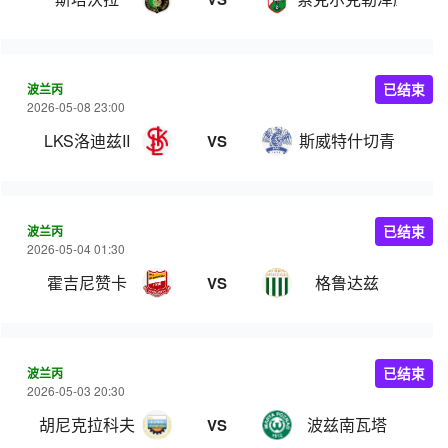
波兰丙
已结束
2026-05-08 23:00
LKS洛迪兹II
斯威特什切青
VS
波兰丙
已结束
2026-05-04 01:30
霍吉尼赞卡
格鲁达兹
VS
波兰丙
已结束
2026-05-03 20:30
胡尼克拉科夫
波兹南瓦塔
VS