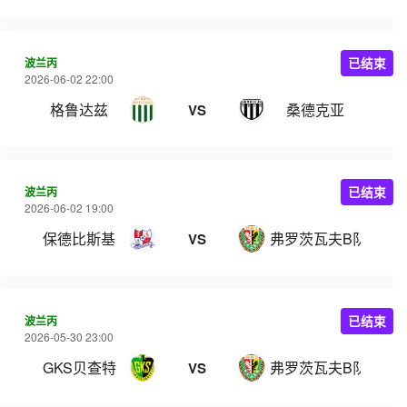
波兰丙
已结束
2026-06-02 22:00
格鲁达兹
桑德克亚
VS
波兰丙
已结束
2026-06-02 19:00
保德比斯基
弗罗茨瓦夫B队
VS
波兰丙
已结束
2026-05-30 23:00
GKS贝查特
弗罗茨瓦夫B队
VS