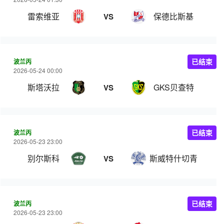
雷索维亚
保德比斯基
VS
波兰丙
已结束
2026-05-24 00:00
斯塔沃拉
GKS贝查特
VS
波兰丙
已结束
2026-05-23 23:00
别尔斯科
斯威特什切青
VS
波兰丙
已结束
2026-05-23 23:00