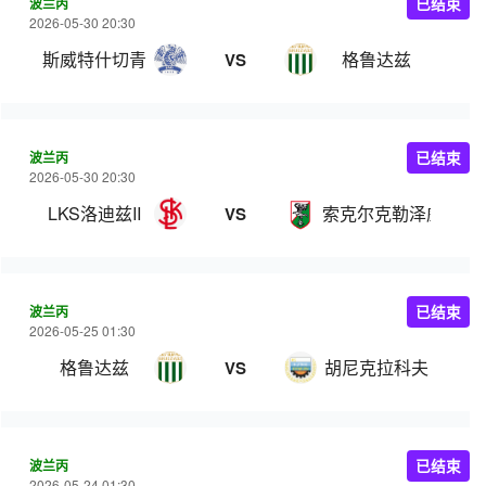
波兰丙
已结束
2026-05-30 20:30
斯威特什切青
格鲁达兹
VS
波兰丙
已结束
2026-05-30 20:30
LKS洛迪兹II
索克尔克勒泽威
VS
波兰丙
已结束
2026-05-25 01:30
格鲁达兹
胡尼克拉科夫
VS
波兰丙
已结束
2026-05-24 01:30