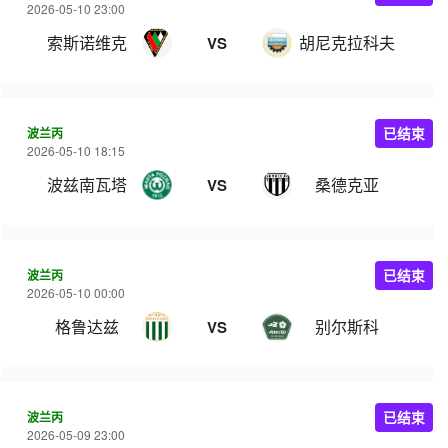
2026-05-10 23:00
索斯诺维克
胡尼克拉科夫
VS
波兰丙
已结束
2026-05-10 18:15
波兹南瓦塔
桑德克亚
VS
波兰丙
已结束
2026-05-10 00:00
格鲁达兹
别尔斯科
VS
波兰丙
已结束
2026-05-09 23:00