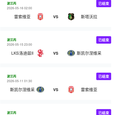
波兰丙
已结束
2026-05-16 02:00
雷索维亚
斯塔沃拉
VS
波兰丙
已结束
2026-05-15 23:00
LKS洛迪兹II
斯凯尔涅维采
VS
波兰丙
已结束
2026-05-11 01:30
斯凯尔涅维采
雷索维亚
VS
波兰丙
已结束