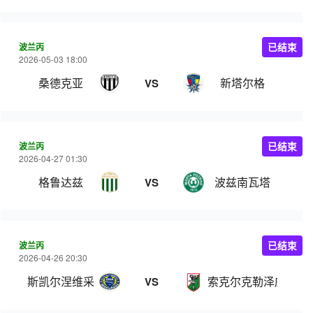
波兰丙
已结束
2026-05-03 18:00
桑德克亚
新塔尔格
VS
波兰丙
已结束
2026-04-27 01:30
格鲁达兹
波兹南瓦塔
VS
波兰丙
已结束
2026-04-26 20:30
斯凯尔涅维采
索克尔克勒泽威
VS