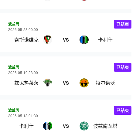
波兰丙
已结束
2026-05-23 00:00
索斯诺维克
卡利什
VS
波兰丙
已结束
2026-05-19 23:00
兹戈热莱茨
特尔诺沃
VS
波兰丙
已结束
2026-05-18 01:30
卡利什
波兹南瓦塔
VS