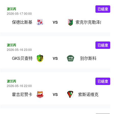
波兰丙
已结束
2026-05-17 00:00
保德比斯基
索克尔克勒泽威
VS
波兰丙
已结束
2026-05-16 23:00
GKS贝查特
别尔斯科
VS
波兰丙
已结束
2026-05-16 22:00
霍吉尼赞卡
索斯诺维克
VS