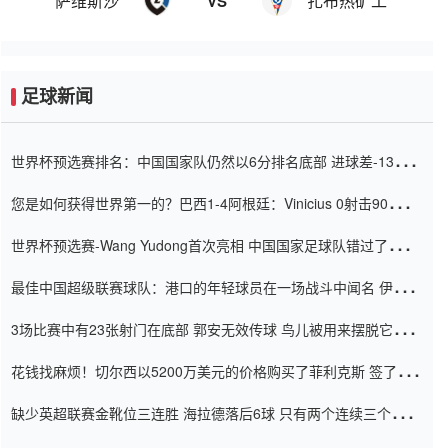
萨维斯沙
扎布热矿工
VS
足球新闻
世界杯预选赛排名：中国国家队仍然以6分排名底部 进球差-13令人
震惊
您是如何获得世界第一的？巴西1-4阿根廷：Vinicius 0射击90分钟
内
世界杯预选赛-Wang Yudong首次亮相 中国国家足球队错过了世界
杯0-2
最佳中国超级联赛球队：港口的年轻球员在一场战斗中闻名 伊万放
弃了泰桑（Taishan）
3场比赛中有23张射门在底部 郭安无效传球 鸟儿被用来摆脱它
Setien痴迷于三名后卫
花钱找麻烦！切尔西以5200万美元的价格购买了菲利克斯 签了7年
并在半年内租了夏窗口
缺少英超联赛金靴位三连胜 海拉德落后6球 只有两个连续三个连续
三靴