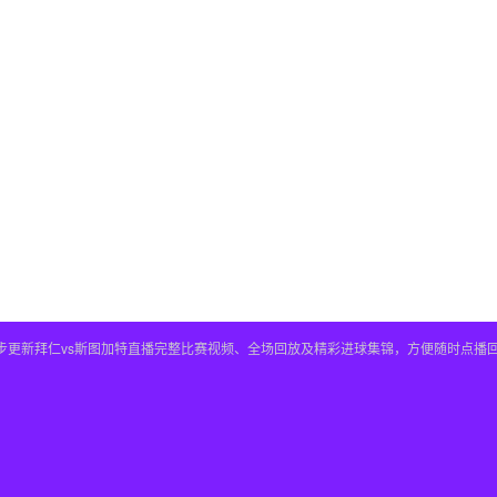
，同步更新拜仁vs斯图加特直播完整比赛视频、全场回放及精彩进球集锦，方便随时点