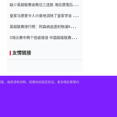
缺少英超联赛金靴位三连胜 海拉德落后6球
窗口
只有两个连续三个连续三靴
皇家马德里令人兴奋地消除了皇家学会 安
彭负责造成巨大的灾难！
英超联赛排行榜：阿森纳追逐利物浦9分 曼
联连续三件坏事
3场比赛中两个低级错误 中国超级联赛的前
守门员很老 是时候让位了 最好的继任者出
现
友情链接
播回看。画质清晰流畅，观赛体验稳定舒适，更多精彩赛事内