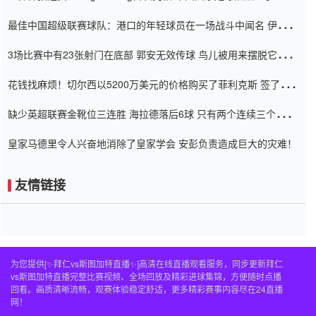
杯0-2
最佳中国超级联赛球队：港口的年轻球员在一场战斗中闻名 伊万放
弃了泰桑（Taishan）
3场比赛中有23张射门在底部 郭安无效传球 鸟儿被用来摆脱它
Setien痴迷于三名后卫
花钱找麻烦！切尔西以5200万美元的价格购买了菲利克斯 签了7年
并在半年内租了夏窗口
缺少英超联赛金靴位三连胜 海拉德落后6球 只有两个连续三个连续
三靴
皇家马德里令人兴奋地消除了皇家学会 安彭负责造成巨大的灾难！
友情链接
为您提供[✨拜仁vs斯图加特直播✨]高清在线直播观看服务，同步更新拜仁
vs斯图加特直播完整比赛视频、全场回放及精彩进球集锦，方便随时点播
回看。画质清晰流畅，观赛体验稳定舒适，更多精彩赛事内容尽在24直播
网！