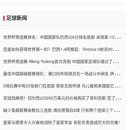
足球新闻
世界杯预选赛排名：中国国家队仍然以6分排名底部 进球差-13令人
震惊
您是如何获得世界第一的？巴西1-4阿根廷：Vinicius 0射击90分钟
内
世界杯预选赛-Wang Yudong首次亮相 中国国家足球队错过了世界
杯0-2
最佳中国超级联赛球队：港口的年轻球员在一场战斗中闻名 伊万放
弃了泰桑（Taishan）
3场比赛中有23张射门在底部 郭安无效传球 鸟儿被用来摆脱它
Setien痴迷于三名后卫
花钱找麻烦！切尔西以5200万美元的价格购买了菲利克斯 签了7年
并在半年内租了夏窗口
缺少英超联赛金靴位三连胜 海拉德落后6球 只有两个连续三个连续
三靴
皇家马德里令人兴奋地消除了皇家学会 安彭负责造成巨大的灾难！