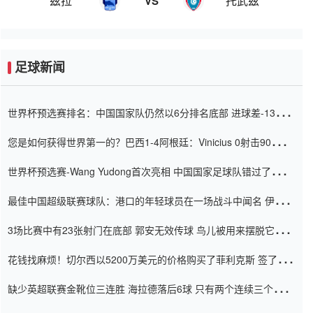
兹拉
托武兹
VS
足球新闻
世界杯预选赛排名：中国国家队仍然以6分排名底部 进球差-13令人
震惊
您是如何获得世界第一的？巴西1-4阿根廷：Vinicius 0射击90分钟
内
世界杯预选赛-Wang Yudong首次亮相 中国国家足球队错过了世界
杯0-2
最佳中国超级联赛球队：港口的年轻球员在一场战斗中闻名 伊万放
弃了泰桑（Taishan）
3场比赛中有23张射门在底部 郭安无效传球 鸟儿被用来摆脱它
Setien痴迷于三名后卫
花钱找麻烦！切尔西以5200万美元的价格购买了菲利克斯 签了7年
并在半年内租了夏窗口
缺少英超联赛金靴位三连胜 海拉德落后6球 只有两个连续三个连续
三靴