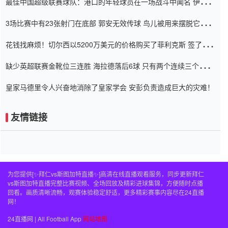
最佳中国超级联赛球队：港口的年轻球员在一场战斗中闻名 伊万放
弃了泰桑（Taishan）
3场比赛中有23张射门在底部 郭安无效传球 鸟儿被用来摆脱它
Setien痴迷于三名后卫
花钱找麻烦！切尔西以5200万美元的价格购买了菲利克斯 签了7年
并在半年内租了夏窗口
缺少英超联赛金靴位三连胜 海拉德落后6球 只有两个连续三个连续
三靴
皇家马德里令人兴奋地消除了皇家学会 安彭负责造成巨大的灾难！
友情链接
为您提供[✨拜仁vs斯图加特直播✨]高清在线直播观看服务，同步更新拜仁
vs斯图加特直播完整比赛视频、全场回放及精彩进球集锦，方便随时点播
回看。画质清晰流畅，观赛体验稳定舒适，更多精彩赛事内容尽在24直播
网！
24直播网 | All Football App
网站地图