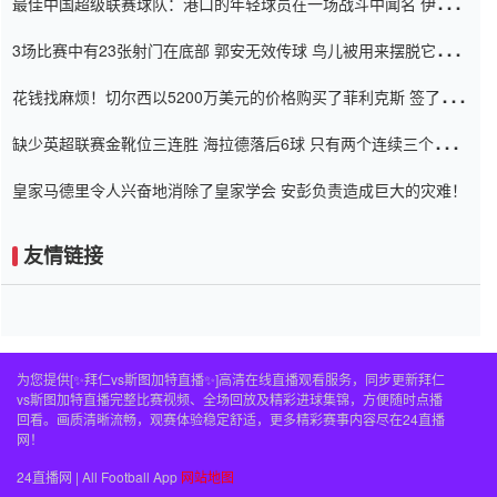
最佳中国超级联赛球队：港口的年轻球员在一场战斗中闻名 伊万放
弃了泰桑（Taishan）
3场比赛中有23张射门在底部 郭安无效传球 鸟儿被用来摆脱它
Setien痴迷于三名后卫
花钱找麻烦！切尔西以5200万美元的价格购买了菲利克斯 签了7年
并在半年内租了夏窗口
缺少英超联赛金靴位三连胜 海拉德落后6球 只有两个连续三个连续
三靴
皇家马德里令人兴奋地消除了皇家学会 安彭负责造成巨大的灾难！
友情链接
为您提供[✨拜仁vs斯图加特直播✨]高清在线直播观看服务，同步更新拜仁
vs斯图加特直播完整比赛视频、全场回放及精彩进球集锦，方便随时点播
回看。画质清晰流畅，观赛体验稳定舒适，更多精彩赛事内容尽在24直播
网！
24直播网 | All Football App
网站地图