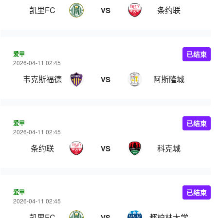
凯里FC
条约联
VS
爱甲
已结束
2026-04-11 02:45
韦克斯福德
阿斯隆城
VS
爱甲
已结束
2026-04-11 02:45
条约联
科克城
VS
爱甲
已结束
2026-04-11 02:45
凯里FC
都柏林大学
VS