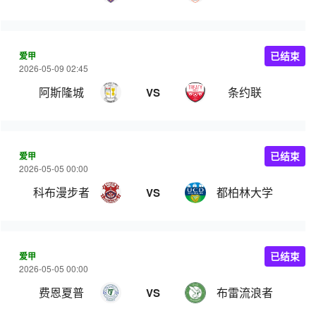
爱甲
已结束
2026-05-09 02:45
阿斯隆城
条约联
VS
爱甲
已结束
2026-05-05 00:00
科布漫步者
都柏林大学
VS
爱甲
已结束
2026-05-05 00:00
费恩夏普
布雷流浪者
VS