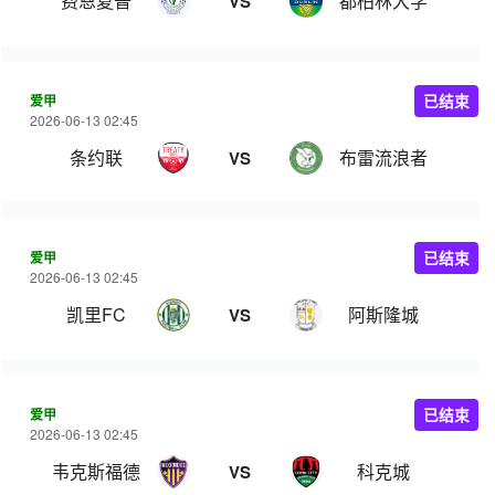
费恩夏普
都柏林大学
VS
爱甲
已结束
2026-06-13 02:45
条约联
布雷流浪者
VS
爱甲
已结束
2026-06-13 02:45
凯里FC
阿斯隆城
VS
爱甲
已结束
2026-06-13 02:45
韦克斯福德
科克城
VS