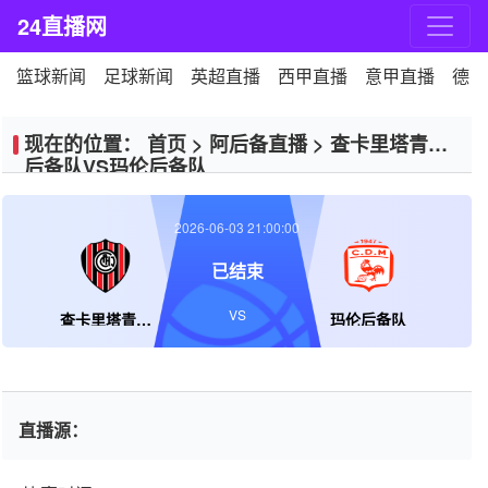
24直播网
篮球新闻
足球新闻
英超直播
西甲直播
意甲直播
德甲
现在的位置：
首页
>
阿后备直播
>
查卡里塔青年
后备队VS玛伦后备队
2026-06-03 21:00:00
已结束
VS
查卡里塔青年后备队
玛伦后备队
直播源：