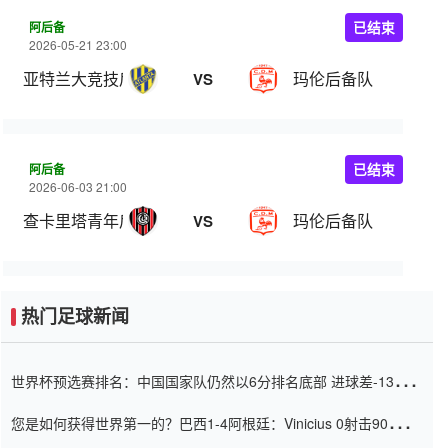
阿后备
已结束
2026-05-21 23:00
亚特兰大竞技后备队
玛伦后备队
VS
阿后备
已结束
2026-06-03 21:00
查卡里塔青年后备队
玛伦后备队
VS
热门足球新闻
世界杯预选赛排名：中国国家队仍然以6分排名底部 进球差-13令人
震惊
您是如何获得世界第一的？巴西1-4阿根廷：Vinicius 0射击90分钟
内