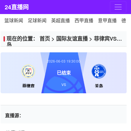
24直播网
篮球新闻
足球新闻
英超直播
西甲直播
意甲直播
德甲
现在的位置：
首页
>
国际友谊直播
>
菲律宾VS关
岛
2026-06-03 19:30:00
已结束
VS
菲律宾
关岛
直播源：