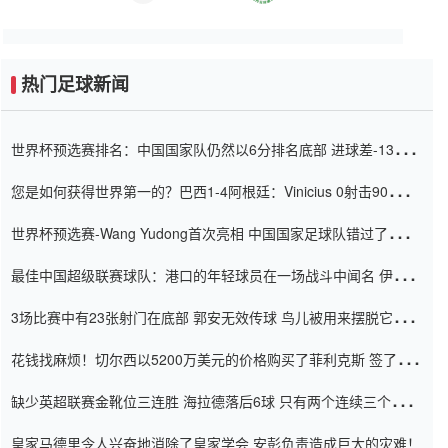
热门足球新闻
世界杯预选赛排名：中国国家队仍然以6分排名底部 进球差-13令人
震惊
您是如何获得世界第一的？巴西1-4阿根廷：Vinicius 0射击90分钟
内
世界杯预选赛-Wang Yudong首次亮相 中国国家足球队错过了世界
杯0-2
最佳中国超级联赛球队：港口的年轻球员在一场战斗中闻名 伊万放
弃了泰桑（Taishan）
3场比赛中有23张射门在底部 郭安无效传球 鸟儿被用来摆脱它
Setien痴迷于三名后卫
花钱找麻烦！切尔西以5200万美元的价格购买了菲利克斯 签了7年
并在半年内租了夏窗口
缺少英超联赛金靴位三连胜 海拉德落后6球 只有两个连续三个连续
三靴
皇家马德里令人兴奋地消除了皇家学会 安彭负责造成巨大的灾难！