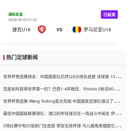
国际友谊
已结束
2026-06-03 21:00
捷克U18
罗马尼亚U18
VS
热门足球新闻
世界杯预选赛排名：中国国家队仍然以6分排名底部 进球差-13令人
震惊
您是如何获得世界第一的？巴西1-4阿根廷：Vinicius 0射击90分钟
内
世界杯预选赛-Wang Yudong首次亮相 中国国家足球队错过了世界
杯0-2
最佳中国超级联赛球队：港口的年轻球员在一场战斗中闻名 伊万放
弃了泰桑（Taishan）
3场比赛中有23张射门在底部 郭安无效传球 鸟儿被用来摆脱它