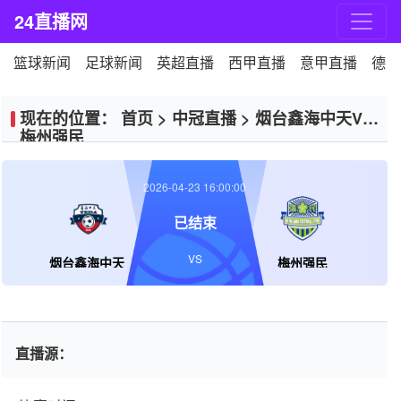
24直播网
篮球新闻
足球新闻
英超直播
西甲直播
意甲直播
德甲
现在的位置：
首页
>
中冠直播
>
烟台鑫海中天VS
梅州强民
2026-04-23 16:00:00
已结束
VS
烟台鑫海中天
梅州强民
直播源：