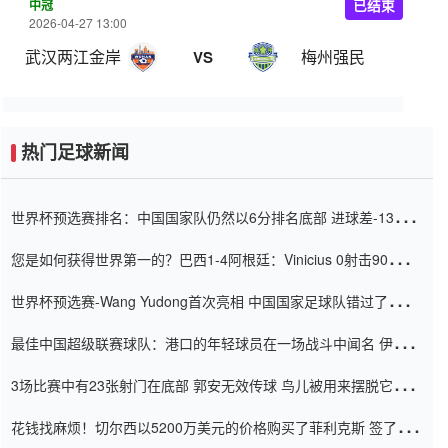
中冠
已结束
2026-04-27 13:00
武汉两江金岸
梅州强民
VS
热门足球新闻
世界杯预选赛排名：中国国家队仍然以6分排名底部 进球差-13令人
震惊
您是如何获得世界第一的？巴西1-4阿根廷：Vinicius 0射击90分钟
内
世界杯预选赛-Wang Yudong首次亮相 中国国家足球队错过了世界
杯0-2
最佳中国超级联赛球队：港口的年轻球员在一场战斗中闻名 伊万放
弃了泰桑（Taishan）
3场比赛中有23张射门在底部 郭安无效传球 鸟儿被用来摆脱它
Setien痴迷于三名后卫
花钱找麻烦！切尔西以5200万美元的价格购买了菲利克斯 签了7年