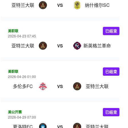
亚特兰大联
纳什维尔SC
VS
美职联
已结束
2026-04-23 07:45
亚特兰大联
新英格兰革命
VS
美职联
已结束
2026-04-26 01:00
多伦多FC
亚特兰大联
VS
美公开赛
已结束
2026-04-29 07:00
夏洛特FC
亚特兰大联
VS