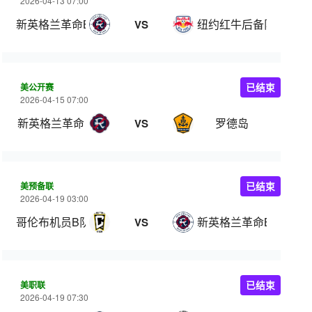
2026-04-13 07:00
新英格兰革命B队
纽约红牛后备队
VS
美公开赛
已结束
2026-04-15 07:00
新英格兰革命
罗德岛
VS
美预备联
已结束
2026-04-19 03:00
哥伦布机员B队
新英格兰革命B队
VS
美职联
已结束
2026-04-19 07:30