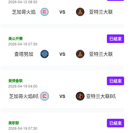
2026-04-12 08:30
芝加哥火焰
亚特兰大联
VS
美公开赛
已结束
2026-04-16 07:30
查塔努加
亚特兰大联
VS
美预备联
已结束
2026-04-19 04:00
芝加哥火焰B队
亚特兰大联B队
VS
美职联
已结束
2026-04-19 07:30