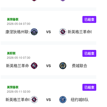
美预备联
已结束
2026-05-04 07:00
康涅狄格州联合FC
新英格兰革命B队
VS
美职联
已结束
2026-05-10 07:30
新英格兰革命
费城联合
VS
美预备联
已结束
2026-05-11 02:00
新英格兰革命B队
纽约城B队
VS